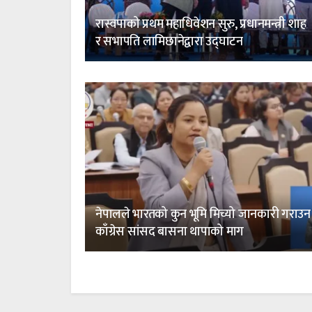
रास्वपाको प्रथम महाधिवेशन सुरु, प्रधानमन्त्री शाह
र सभापति लामिछानेद्वारा उद्घाटन
नेपालले भारतको कुन भूमि मिच्यो जानकारी गराउन
काँग्रेस सांसद बासना थापाको माग