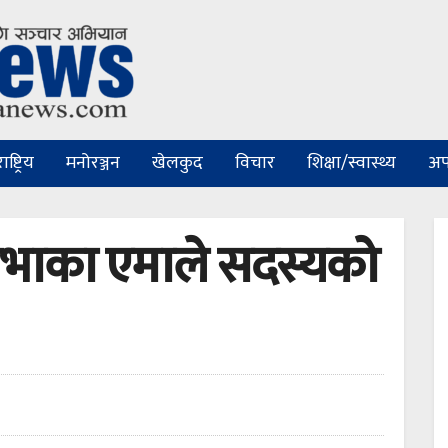
ष्ट्रिय
मनोरञ्जन
खेलकुद
विचार
शिक्षा/स्वास्थ्य
अप
सभाका एमाले सदस्यको