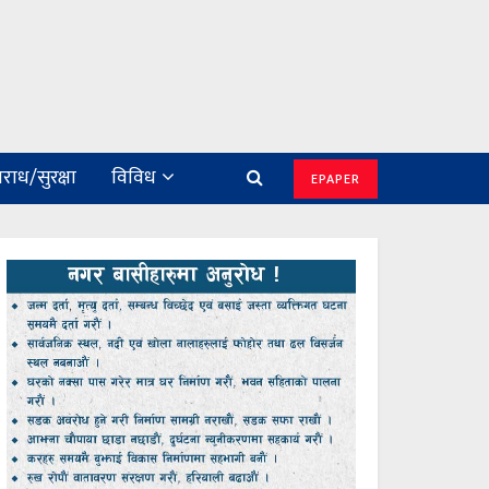
राध/सुरक्षा
विविध
EPAPER