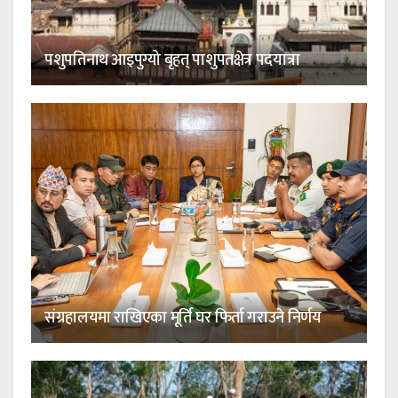
पशुपतिनाथ आइपुग्यो बृहत् पाशुपतक्षेत्र पदयात्रा
संग्रहालयमा राखिएका मूर्ति घर फिर्ता गराउने निर्णय