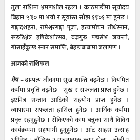
तुला राशिमा भ्रमणशील रहला । काठमाडौंमा सूर्योदय
बिहान ५ः१० मा भयो र सूर्यास्त साँझ १९ः०१ मा हुनेछ ।
गङ्गादशहरा, रामेश्वरगङ्गा पूजा, हत्यामोचन तीर्थस्नान,
रूरुरिक्षेत्र हृषिकेशोत्सव, बज्रगुरु पद्मसंभ जयन्ती,
गोसाइँकुण्ड स्नान समाप्ति, बेहडाबाबामा जलार्पण ।
आजको राशिफल
मेष –
दाम्पत्य जीवनमा सुख शान्ति बढ्नेछ । नियमित
कर्ममा प्रवृत्ति बढ्नेछ । सुख र सफलता प्राप्त हुनेछ ।
इष्टमित्र सन्तान आदिको सहयोग प्राप्त हुनेछ ।
व्यापारमा सफलता हासिल हुनेछ । आर्थिक कर्ममा
प्रवृत्त रहनुहुनेछ । रोकिएको काम बन्नुका साथै विविध
कार्यक्रममा सहभागी हुनुहुनेछ । आँट साहस उत्साह
थपिनेछ । बौद्धिक र सृजनात्मक काम होला । बोली र