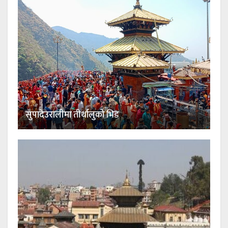
सुपादेउरालीमा तीर्थालुको भिड