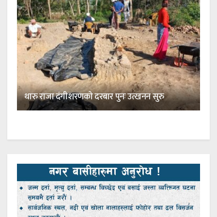
थारु राजा दंगीशरणको दरबार पुनः उत्खनन सुरु