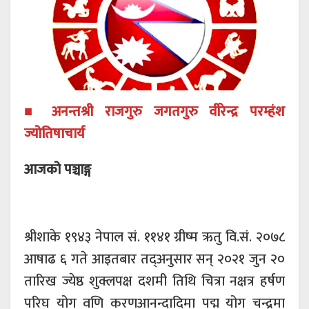
■ अनन्तश्री राजगुरु जगतगुरु वीरेन्द्र परम्हंश
ज्योतिषाचार्य
आजको पञ्चाङ्ग
श्रीशाके १९४३ नेपाल सं. ११४१ ग्रीष्म ऋतु वि.सं. २०७८
आषाढ ६ गते आइतबार तद्अनुसार सन् २०२१ जुन २०
तारिख ज्येष्ठ शुक्लपक्ष दशमी तिथि चित्रा नक्षत्र हर्षण
परिघ योग वणि करणआनन्दादिमा पद्म योग चन्द्रमा