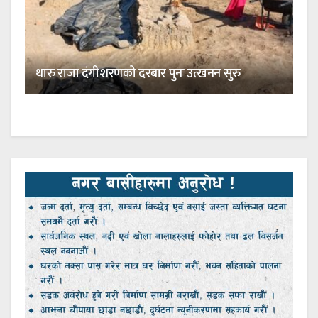
थारु राजा दंगीशरणको दरबार पुनः उत्खनन सुरु