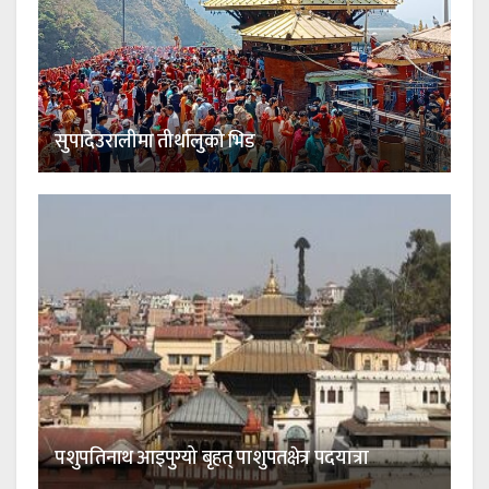
सुपादेउरालीमा तीर्थालुको भिड
पशुपतिनाथ आइपुग्यो बृहत् पाशुपतक्षेत्र पदयात्रा