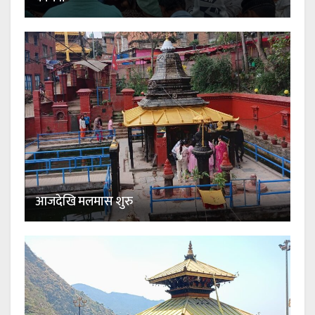
आजदेखि मलमास शुरु